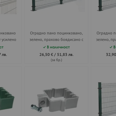
инковано
Оградно пано поцинковано,
Оградно п
0 усилено
зелено, прахово боядисано с
зелено, пр
полиестерна боя 2500х1200
полиестер
ст
В наличност
В
мм. ф4.3 усилено
мм. 
 лв.
26,50 €
/
51,83 лв.
32,90
(за бр.)