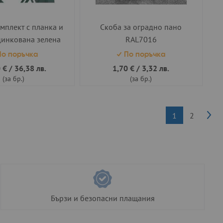
мплект с планка и
Скоба за оградно пано
цинкована зелена
RAL7016
50 h=2.00 м.
о поръчка
По поръчка
 €
/
36,38 лв.
1,70 €
/
3,32 лв.
(за бр.)
(за бр.)
Стр
Сле
В момента чет
Страница
1
2
Бързи и безопасни плащания