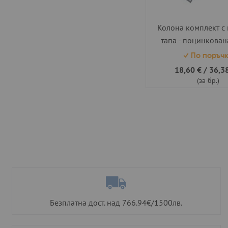
Колона комплект с 
тапа - поцинкован
h=2.00 м.
По поръч
18,60 €
/
36,38
(за бр.)
Безплатна дост. над 766.94€/1500лв.