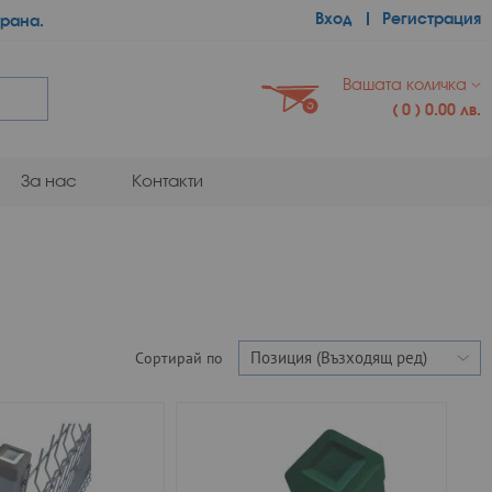
Вход
Регистрация
трана.
Вашата количка
(
0
)
0.00 лв.
За нас
Контакти
Сортирай по