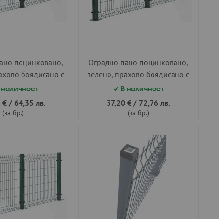
ано поцинковано,
Оградно пано поцинковано,
ахово боядисано с
зелено, прахово боядисано с
на боя 2500х1500
полиестерна боя 2500х1700
 наличност
В наличност
ф4.3 усилено
мм. ф4.3 усилено
 €
/
64,35 лв.
37,20 €
/
72,76 лв.
(за бр.)
(за бр.)