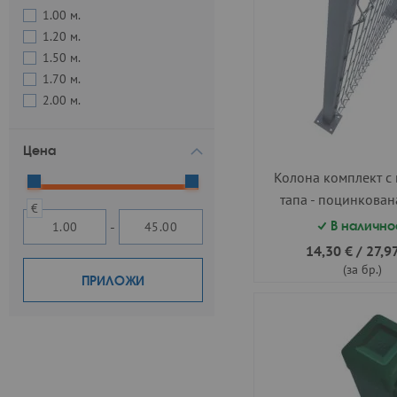
1.00 м.
1.20 м.
1.50 м.
1.70 м.
2.00 м.
Цена
Колона комплект с 
тапа - поцинкован
€
h=1.20 м.
-
В налично
14,30 €
/
27,97
(за бр.)
ПРИЛОЖИ