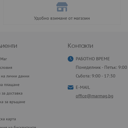
Удобно взимане от магазин
лиенти
Контакти
РАБОТНО ВРЕМЕ
 Маг
Понеделник - Петък: 9:00 
словия
Събота: 9:00 - 17:30
 на лични данни
на плащане
E-MAIL
 за доставка
office@marmag.bg
ка за връщане
ска карта
ение на бисквитките