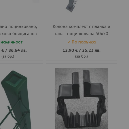
ано поцинковано,
Колона комплект с планка и
ахово боядисано с
тапа - поцинкована 50х50
на боя 2500х2000
h=1.00 м.
 наличност
По поръчка
ф4.3 усилено
 €
/
86,64 лв.
12,90 €
/
25,23 лв.
(за бр.)
(за бр.)