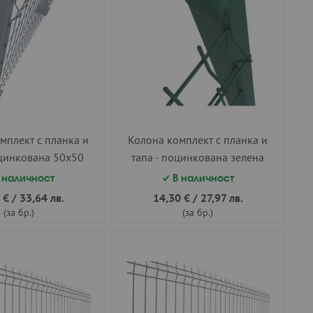
мплект с планка и
Колона комплект с планка и
оцинкована 50х50
тапа - поцинкована зелена
h=1.70 м.
50х50 h=1.20 м.
 наличност
В наличност
 €
/
33,64 лв.
14,30 €
/
27,97 лв.
(за бр.)
(за бр.)