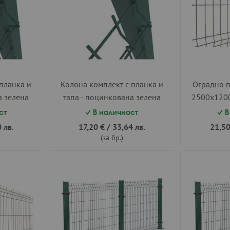
планка и
Колона комплект с планка и
Оградно 
а зелена
тапа - поцинкована зелена
2500х1200
 м.
50х50 h=1.70 м.
ст
В наличност
В
 лв.
17,20 €
/
33,64 лв.
21,50
(за бр.)