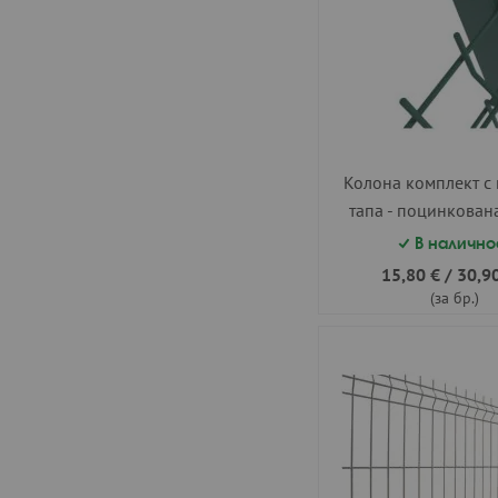
Колона комплект с 
тапа - поцинкован
50х50 h=1.50
В налично
15,80 €
/
30,90
(за бр.)