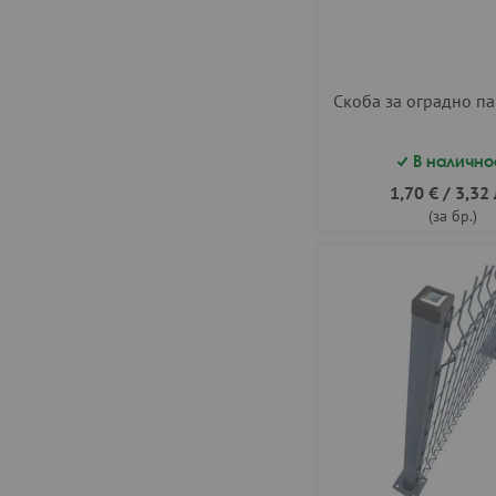
Скоба за оградно па
В налично
1,70 €
/
3,32 
(за бр.)