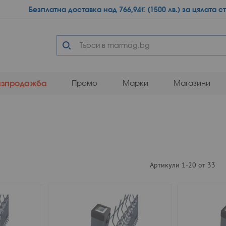
Прескачане
Безплатна доставка над 766,94€ (1500 лв.) за цялата с
към
съдържанието
Разпродажба
Промо
Марки
Магазини
Артикули
1
-
20
от
33