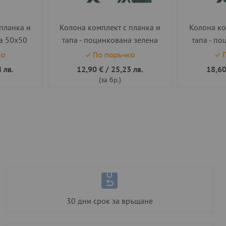
планка и
Колона комплект с планка и
Колона ко
а 50х50
тапа - поцинкована зелена
тапа - по
50х50 h=1.00 м.
50х
ка
По поръчка
П
 лв.
12,90 €
/
25,23 лв.
18,60
(за бр.)
Страница
30 дни срок за връщане