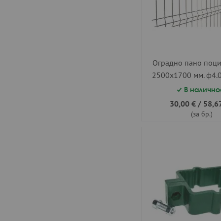
Оградно пано поц
2500х1700 мм. ф4.
В налично
30,00 €
/
58,67
(за бр.)