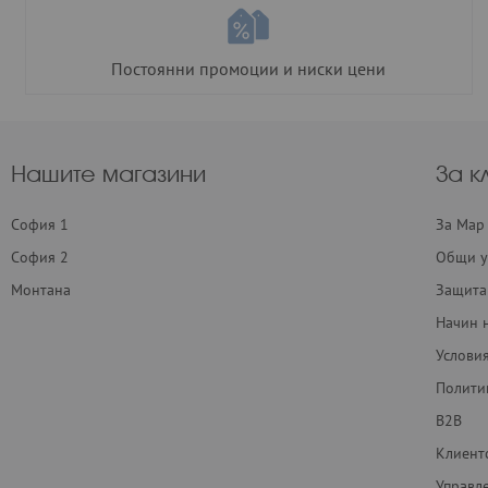
Постоянни промоции и ниски цени
Нашите магазини
За к
София 1
За Мар
София 2
Общи у
Монтана
Защита
Начин 
Условия
Полити
B2B
Клиент
Управл