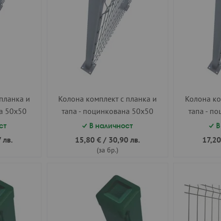
планка и
Колона комплект с планка и
Колона ко
а 50х50
тапа - поцинкована 50х50
тапа - п
h=1.50 м.
ст
В наличност
В
 лв.
15,80 €
/
30,90 лв.
17,20
(за бр.)