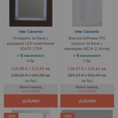
Inter Ceramic
Inter Ceramic
Огледало за баня с
Влагоустойчива PVC
вградено LED осветление
колона за баня с
50х70 1794
чекмедже 4024-2, Интер
Керамик
В наличност:
В наличност:
4 бр.
1 бр.
Промо
Промо
110,40 €
/
215,92 лв.
120,47 €
/
235,62 лв.
цена
цена
138,00 €
/
269,90 лв.
185,33 €
/
362,47 лв.
(за бр.)
(за бр.)
Промо период:
Промо период:
от 24.10.2025
от 01.05.2025
ДОБАВИ
ДОБАВИ
-20%
-50%