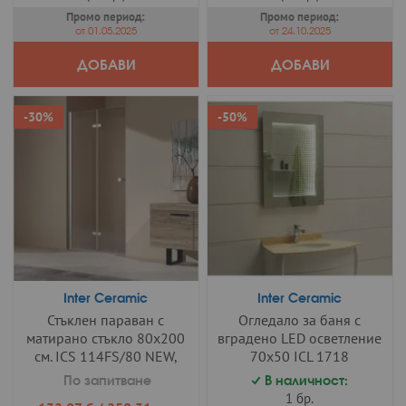
Промо период:
Промо период:
от 01.05.2025
от 24.10.2025
ДОБАВИ
ДОБАВИ
-30%
-50%
Inter Ceramic
Inter Ceramic
Стъклен параван с
Огледало за баня с
матирано стъкло 80х200
вградено LED осветление
см. ICS 114FS/80 NEW,
70х50 ICL 1718
Интер Керамик
По запитване
В наличност:
1 бр.
Промо