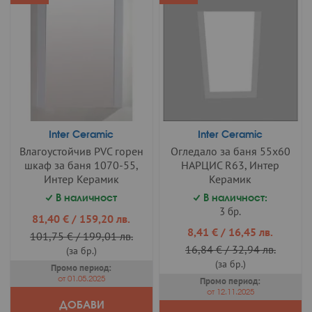
Inter Ceramic
Inter Ceramic
Влагоустойчив PVC горен
Огледало за баня 55х60
шкаф за баня 1070-55,
НАРЦИС R63, Интер
Интер Керамик
Керамик
В наличност
В наличност:
3 бр.
Промо
81,40 €
/
159,20 лв.
цена
Промо
8,41 €
/
16,45 лв.
101,75 €
/
199,01 лв.
цена
16,84 €
/
32,94 лв.
(за бр.)
(за бр.)
Промо период:
от 01.05.2025
Промо период:
от 12.11.2025
ДОБАВИ