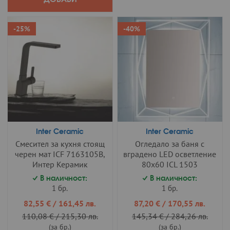
-25%
-40%
Inter Ceramic
Inter Ceramic
Смесител за кухня стоящ
Огледало за баня с
черен мат ICF 7163105B,
вградено LED осветление
Интер Керамик
80х60 ICL 1503
В наличност:
В наличност:
1 бр.
1 бр.
Промо
Промо
82,55 €
/
161,45 лв.
87,20 €
/
170,55 лв.
цена
цена
110,08 €
/
215,30 лв.
145,34 €
/
284,26 лв.
(за бр.)
(за бр.)