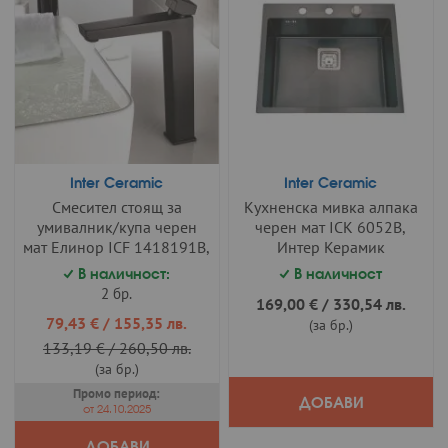
Inter Ceramic
Inter Ceramic
Смесител стоящ за
Кухненска мивка алпака
умивалник/купа черен
черен мат ICK 6052B,
мат Елинор ICF 1418191B,
Интер Керамик
Интер Керамик
В наличност:
В наличност
2 бр.
169,00 €
/
330,54 лв.
Промо
79,43 €
/
155,35 лв.
(за бр.)
цена
133,19 €
/
260,50 лв.
(за бр.)
Промо период:
ДОБАВИ
от 24.10.2025
ДОБАВИ