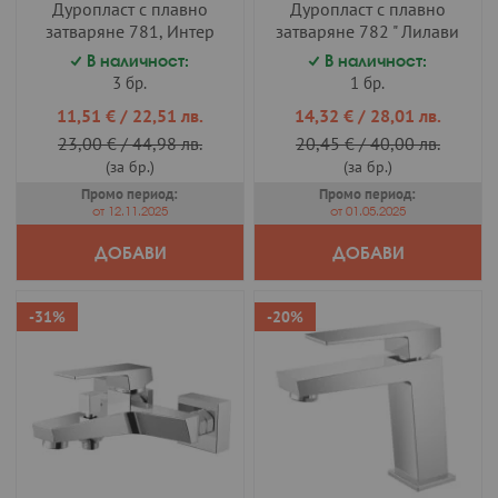
Дуропласт с плавно
Дуропласт с плавно
затваряне 781, Интер
затваряне 782 " Лилави
Керамик
цветя ", Интер Керамик
В наличност:
В наличност:
3 бр.
1 бр.
Промо
Промо
11,51 €
/
22,51 лв.
14,32 €
/
28,01 лв.
цена
цена
23,00 €
/
44,98 лв.
20,45 €
/
40,00 лв.
(за бр.)
(за бр.)
Промо период:
Промо период:
от 12.11.2025
от 01.05.2025
ДОБАВИ
ДОБАВИ
-31%
-20%