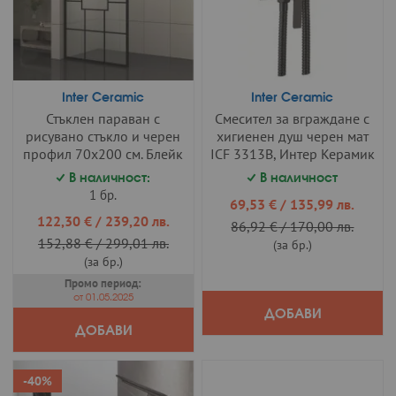
Inter Ceramic
Inter Ceramic
Стъклен параван с
Смесител за вграждане с
рисувано стъкло и черен
хигиенен душ черен мат
профил 70х200 см. Блейк
ICF 3313B, Интер Керамик
115/70, Интер Керамик
В наличност:
В наличност
1 бр.
Промо
69,53 €
/
135,99 лв.
цена
Промо
122,30 €
/
239,20 лв.
86,92 €
/
170,00 лв.
цена
152,88 €
/
299,01 лв.
(за бр.)
(за бр.)
Промо период:
от 01.05.2025
ДОБАВИ
ДОБАВИ
-40%