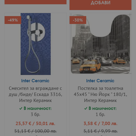
ДОБАВИ
-49%
-30%
Inter Ceramic
Inter Ceramic
Смесител за вграждане с
Постелка за тоалетна
душ /биде/ Ескада 3316,
45х45 " Ню Йорк " 180/1,
Интер Керамик
Интер Керамик
В наличност:
В наличност:
3 бр.
1 бр.
Промо
Промо
25,57 €
/
50,01 лв.
3,58 €
/
7,00 лв.
цена
цена
51,13 €
/
100,00 лв.
5,11 €
/
9,99 лв.