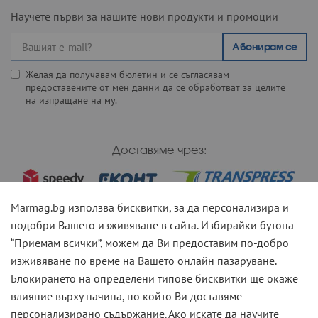
Научете първи за нашите нови продукти и промоции
Абонирам се
Желая да получавам бюлетин и се съгласявам
предоставените от мен данни да се обработват за целите
на изпращане на му.
Доставяме чрез:
Marmag.bg използва бисквитки, за да персонализира и
подобри Вашето изживяване в сайта. Избирайки бутона
“Приемам всички”, можем да Ви предоставим по-добро
Може да платите чрез:
изживяване по време на Вашето онлайн пазаруване.
Блокирането на определени типове бисквитки ще окаже
влияние върху начина, по който Ви доставяме
персонализирано съдържание. Ако искате да научите