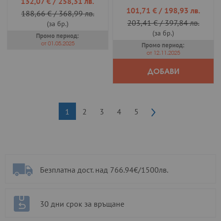
132,07 €
/
258,31 лв.
цена
Промо
101,71 €
/
198,93 лв.
188,66 €
/
368,99 лв.
цена
203,41 €
/
397,84 лв.
(за бр.)
(за бр.)
Промо период:
от 01.05.2025
Промо период:
от 12.11.2025
ДОБАВИ
Страница
Страница
Следващ
В
Страница
Страница
Страница
Страница
1
2
3
4
5
момента
четете
страница
Безплатна дост. над 766.94€/1500лв.
30 дни срок за връщане