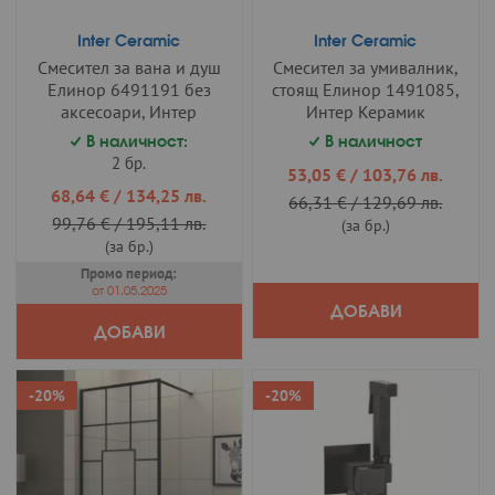
Inter Ceramic
Inter Ceramic
Смесител за вана и душ
Смесител за умивалник,
Елинор 6491191 без
стоящ Елинор 1491085,
аксесоари, Интер
Интер Керамик
Керамик
В наличност:
В наличност
2 бр.
Промо
53,05 €
/
103,76 лв.
цена
Промо
68,64 €
/
134,25 лв.
66,31 €
/
129,69 лв.
цена
99,76 €
/
195,11 лв.
(за бр.)
(за бр.)
Промо период:
от 01.05.2025
ДОБАВИ
ДОБАВИ
-20%
-20%