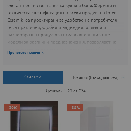
елегантност и стил на всяка кухня и баня. Формата и
техническа спецификация на всеки продукт на Inter
Ceramik са проектирани за удобство на потребителя -
те са практични, удобни и надеждни.Голямата и
разнообразна продуктова гама и алтернативните
модели за различни предназначения, позволяват на
потребителя да направи своя най-добър избор за дома,
Прочетете повече
офиса или обществено място.
Продуктите на Inter Ceramik притежават всички
необходими сертификати и декларации за съответствие
Филтри
в съобразност с нормативните документи на
българския пазар. Всички артикули на Inter Ceramik
Артикули
1
-
20
от
724
отговарят на БДС и ЕС и имат маркировка за
съответствие, издадена от лицензирани институции.
-20%
-35%